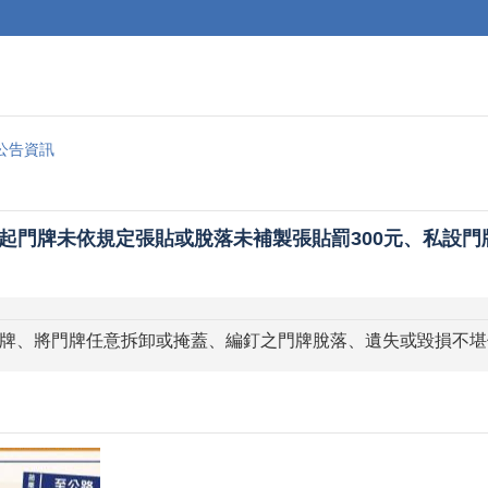
公告資訊
日起門牌未依規定張貼或脫落未補製張貼罰300元、私設門牌
牌、將門牌任意拆卸或掩蓋、編釘之門牌脫落、遺失或毀損不堪