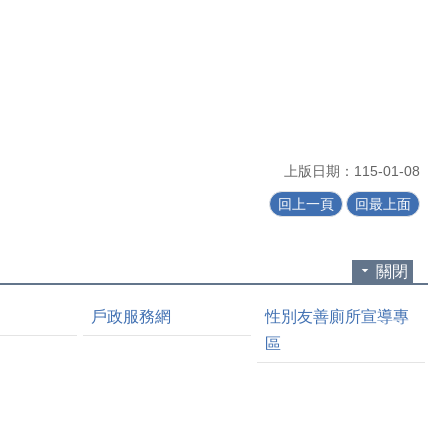
上版日期：115-01-08
回上一頁
回最上面
關閉
戶政服務網
性別友善廁所宣導專
區