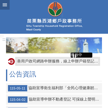
跳到主要內容區塊
:::
:::
播放中
善用戶政司網路申辦服務，線上申辦戶籍登記更方便
請依居住事實遷徙戶籍，以符合人籍合一原則， 並正確戶籍資料
公告資訊
協助宣導衛生福利部「全民心理健康韌性計畫（2025-2030年）」，推動精神疾病去污名化活動
115-05-11
協助宣導申辦不動產登記 可採線上聲明替代印鑑證明
115-04-02