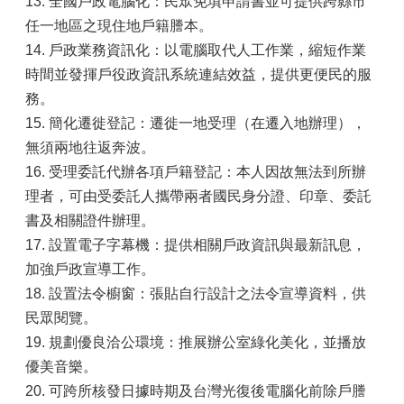
13. 全國戶政電腦化：民眾免填申請書並可提供跨縣市
任一地區之現住地戶籍謄本。
14. 戶政業務資訊化：以電腦取代人工作業，縮短作業
時間並發揮戶役政資訊系統連結效益，提供更便民的服
務。
15. 簡化遷徙登記：遷徙一地受理（在遷入地辦理），
無須兩地往返奔波。
16. 受理委託代辦各項戶籍登記：本人因故無法到所辦
理者，可由受委託人攜帶兩者國民身分證、印章、委託
書及相關證件辦理。
17. 設置電子字幕機：提供相關戶政資訊與最新訊息，
加強戶政宣導工作。
18. 設置法令櫥窗：張貼自行設計之法令宣導資料，供
民眾閱覽。
19. 規劃優良洽公環境：推展辦公室綠化美化，並播放
優美音樂。
20. 可跨所核發日據時期及台灣光復後電腦化前除戶謄