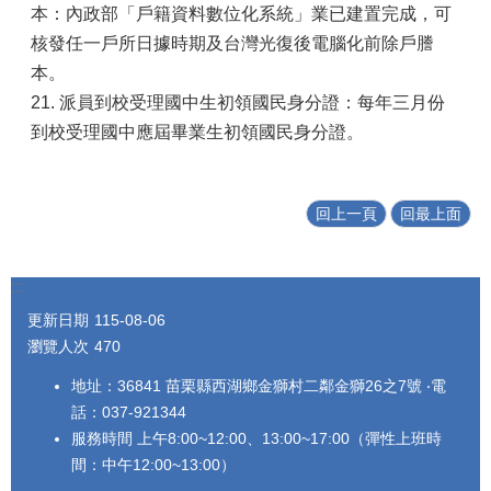
本：內政部「戶籍資料數位化系統」業已建置完成，可
核發任一戶所日據時期及台灣光復後電腦化前除戶謄
本。
21. 派員到校受理國中生初領國民身分證：每年三月份
到校受理國中應屆畢業生初領國民身分證。
回上一頁
回最上面
:::
更新日期
115-08-06
瀏覽人次
470
地址：36841 苗栗縣西湖鄉金獅村二鄰金獅26之7號 ‧電
話：037-921344
服務時間 上午8:00~12:00、13:00~17:00（彈性上班時
間：中午12:00~13:00）